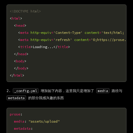
<!DOCTYPE html>
<
html
  <
head
    <
meta
http-equiv
=
'Content-Type'
content
=
'text/html; cha
    <
meta
http-equiv
=
'refresh'
content
=
'0;https://prose.io/
    <
title
>Loading...</
title
  </
head
  <
body
  </
body
</
html
_config.yml
media
增加如下内容，这里我只是增加了
路径与
metadata
的部分我感兴趣的东西
prose
media
: 
"assets/upload"
metadata