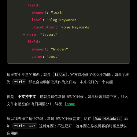
field
element
: 
"text"
label
: 
"Blog keywords"
placeholder
: 
"None keywords"
      - 
name
: 
"layout"
field
element
: 
"hidden"
value
: 
"post"
title
这里有个注意的东西，就是 
，官方特地做了这么个功能，如果字段
title
为 
 那么会自动抽取其作为文件名，本来很好的一个功能
但是，
不支持中文
，也就是说你新建博客的时候，如果标题都是中文，那么
文件名是空的(有日期部分)，详见 
Issue
Raw Metadata
所以我去掉了这个功能，新建博客的时候需要手动在 
 添
title: ***
加 
 这种东西；不过还好，这东西在修改博客的时候是默认
启用的