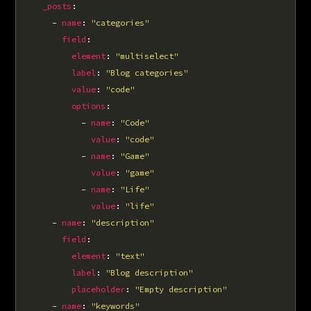
_posts
      - 
name
: 
"categories"
field
element
: 
"multiselect"
label
: 
"Blog categories"
value
: 
"code"
options
            - 
name
: 
"Code"
value
: 
"code"
            - 
name
: 
"Game"
value
: 
"game"
            - 
name
: 
"Life"
value
: 
"life"
      - 
name
: 
"description"
field
element
: 
"text"
label
: 
"Blog description"
placeholder
: 
"Empty description"
      - 
name
: 
"keywords"