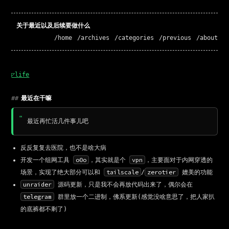
关于最近以及后续要做什么
/home
/archives
/categories
/previous
/about
◸life
##
最近在干嘛
最近再忙活几件事儿吧
反反复复去医院，也不是啥大病
o0o
vpn
开发一个组网工具
，其实就是个
，主要面对于内网穿透的
tailscale
zerotier
场景，实现了绝大部分可以和
/
媲美的功能
unraider
源码更新，只是我不会再放代码出来了，偶尔会在
telegram
群里放一个二进制，佛系更新(感觉没啥意思了，把人家扒
的底裤都不剩了)